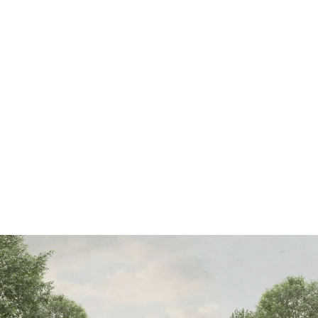
Collaborateur(s)
MRC de Charlevoix-Est
Typologie
Pavillon
Lieux
Charlevoix, Qc
Année de conception
2023
Services
Concours