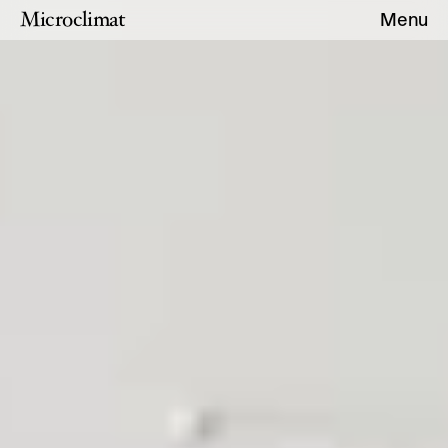
Microclimat
Menu